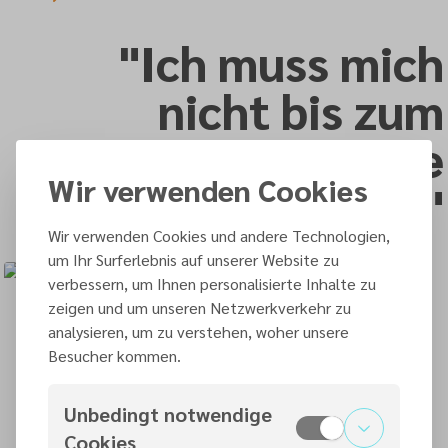
"Ich muss mich
nicht bis zum
Ende
Wir verwenden Cookies
verausgaben."
Wir verwenden Cookies und andere Technologien,
um Ihr Surferlebnis auf unserer Website zu
verbessern, um Ihnen personalisierte Inhalte zu
zeigen und um unseren Netzwerkverkehr zu
Nein sagen? Ganz schwer! Über die eigenen Grenzen
analysieren, um zu verstehen, woher unsere
gehen? Viel zu leicht … Birgit verausgabte sich auf ihrer
Besucher kommen.
Arbeit über alle Maßen, bis körperlich und seelisch gar
nichts mehr ging. Gottes Angebot, ihr Ruhe und
Unbedingt notwendige
Erholung zu schenken, stand die ganze Zeit – aber sie
Cookies
hörte ihn nicht mehr. Heute weiß sie sicher: Gott nimmt