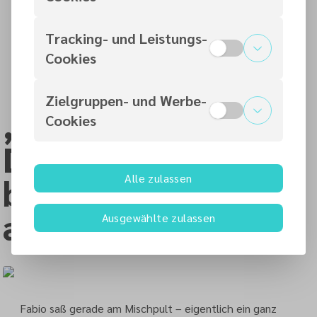
sie an, egal wie viel sie leistet.
Tracking- und Leistungs-
Birgit, 29 Jahre alt, Lehrerin mit Burnout
Cookies
Zielgruppen- und Werbe-
„Gott hat die
Cookies
Dinge viel
Alle zulassen
besser im Griff
als ich.“
Ausgewählte zulassen
Fabio saß gerade am Mischpult – eigentlich ein ganz